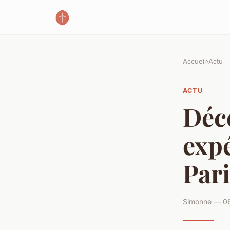
Accueil
›
Actu
ACTU
Déco
expé
Pari
Simonne — 06