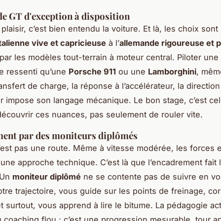
 de GT d'exception à disposition
laisir, c’est bien entendu la voiture. Et là, les choix sont
italienne vive et capricieuse
à l’
allemande rigoureuse et p
par les modèles tout-terrain à moteur central. Piloter une
e ressenti qu’une
Porsche 911
ou une
Lamborghini
, même
ansfert de charge, la réponse à l’accélérateur, la directio
r impose son langage mécanique. Le bon stage, c’est cel
écouvrir ces nuances, pas seulement de rouler vite.
ment par des moniteurs diplômés
n’est pas une route. Même à vitesse modérée, les forces 
ne approche technique. C’est là que l’encadrement fait 
 Un
moniteur diplômé
ne se contente pas de suivre en voi
otre trajectoire, vous guide sur les points de freinage, cor
t surtout, vous apprend à lire le bitume. La pédagogie act
u coaching flou : c’est une progression mesurable, tour ap