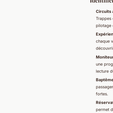
Identifi
Circuits
Trappes 
pilotage 
Expérien
chaque v
découvri
Moniteur
une progr
lecture d
Baptême
passager
fortes.
Réservat
permet d’