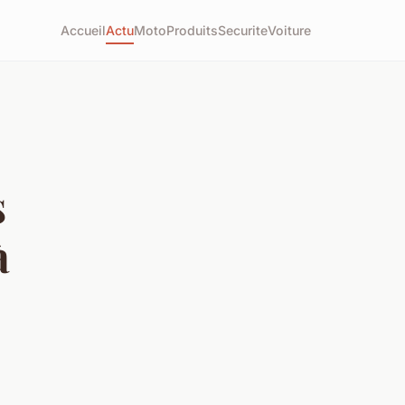
Accueil
Actu
Moto
Produits
Securite
Voiture
s
à