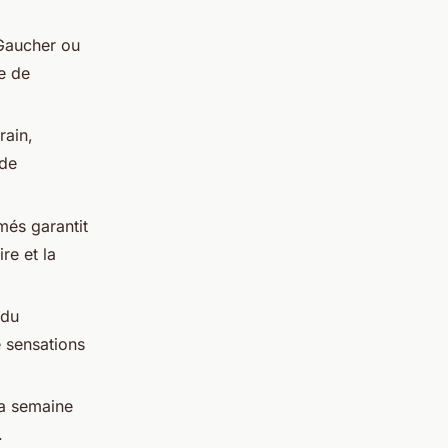
Gaucher ou
e de
rain,
 de
més garantit
re et la
 du
e sensations
la semaine
.