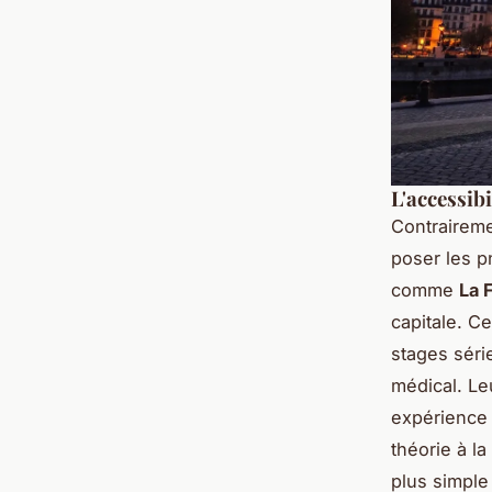
L'accessibi
Contraireme
poser les p
comme
La 
capitale. C
stages séri
médical. Le
expérience 
théorie à la
plus simple