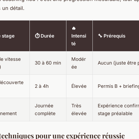
 un détail.
🔥
e stage
⏱️ Durée
Intensi
🔧 Prérequis
té
e vitesse
Modér
30 à 60 min
Aucun (juste être
)
ée
découverte
2 à 4h
Élevée
Permis B + briefin
Journée
Très
Expérience confi
nnement
complète
élevée
stage préalable
 techniques pour une expérience réussie