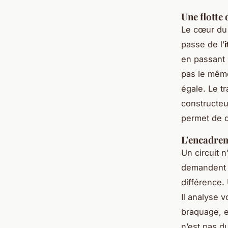
Une flotte
Le cœur du p
passe de l’
en passant 
pas le mêm
égale. Le tr
constructeu
permet de d
L'encadre
Un circuit 
demandent u
différence.
Il analyse v
braquage, e
n’est pas d