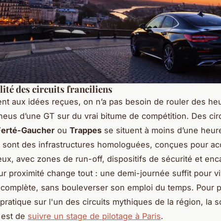
lité des circuits franciliens
nt aux idées reçues, on n’a pas besoin de rouler des he
neus d’une GT sur du vrai bitume de compétition. Des cir
Ferté-Gaucher
ou
Trappes
se situent à moins d’une heure
e sont des infrastructures homologuées, conçues pour acc
eux, avec zones de run-off, dispositifs de sécurité et en
ur proximité change tout : une demi-journée suffit pour v
complète, sans bouleverser son emploi du temps. Pour p
 pratique sur l'un des circuits mythiques de la région, la s
 est de
suivre un stage de pilotage à Paris
.