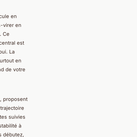
cule en
-virer en
r. Ce
entral est
pui. La
surtout en
nd de votre
, proposent
trajectoire
tes suivies
tabilité à
us débutez,