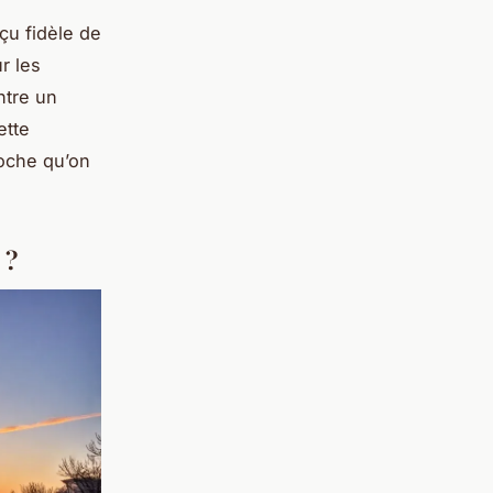
çu fidèle de
r les
ntre un
ette
roche qu’on
 ?