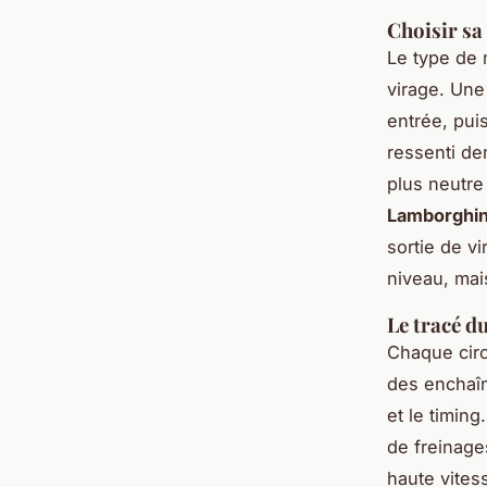
Choisir sa
Le type de
virage. Un
entrée, pui
ressenti de
plus neutre 
Lamborghin
sortie de v
niveau, mai
Le tracé du
Chaque circ
des enchaîn
et le timin
de freinages
haute vites