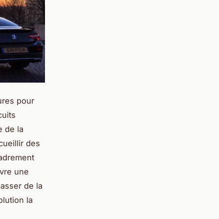
ures pour
cuits
 de la
ueillir des
cadrement
ivre une
asser de la
olution la