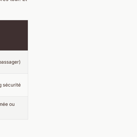
 passager)
g sécurité
rmée ou