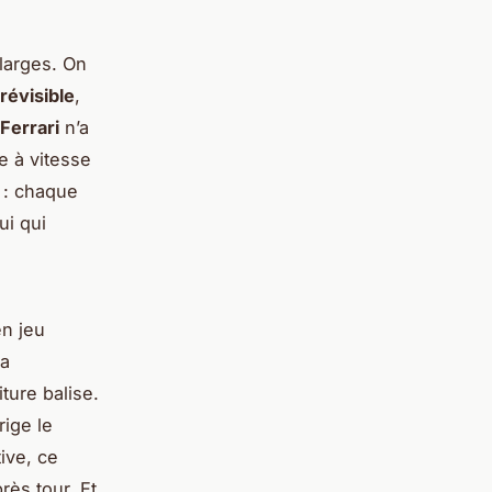
 larges. On
révisible
,
Ferrari
n’a
 à vitesse
n : chaque
ui qui
en jeu
la
ture balise.
rige le
ive, ce
rès tour. Et