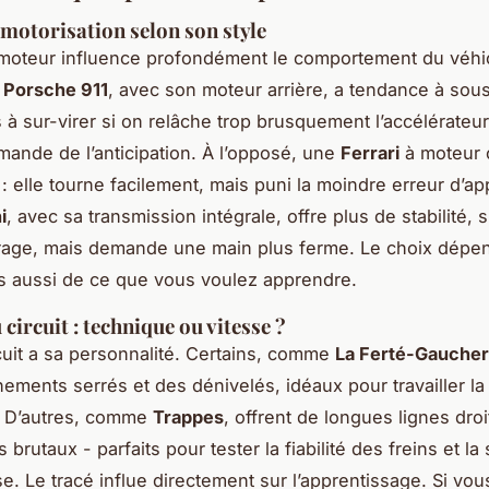
 motorisation selon son style
 moteur influence profondément le comportement du véhi
e
Porsche 911
, avec son moteur arrière, a tendance à sous
s à sur-virer si on relâche trop brusquement l’accélérateu
mande de l’anticipation. À l’opposé, une
Ferrari
à moteur c
: elle tourne facilement, mais puni la moindre erreur d’ap
i
, avec sa transmission intégrale, offre plus de stabilité, 
irage, mais demande une main plus ferme. Le choix dépe
s aussi de ce que vous voulez apprendre.
 circuit : technique ou vitesse ?
uit a sa personnalité. Certains, comme
La Ferté-Gaucher
ements serrés et des dénivelés, idéaux pour travailler la 
g. D’autres, comme
Trappes
, offrent de longues lignes droi
 brutaux - parfaits pour tester la fiabilité des freins et la s
se. Le tracé influe directement sur l’apprentissage. Si vo