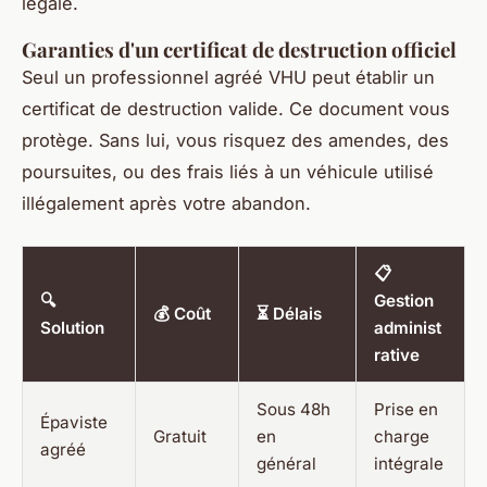
légale.
Garanties d'un certificat de destruction officiel
Seul un professionnel agréé VHU peut établir un
certificat de destruction valide. Ce document vous
protège. Sans lui, vous risquez des amendes, des
poursuites, ou des frais liés à un véhicule utilisé
illégalement après votre abandon.
📋
🔍
Gestion
💰 Coût
⏳ Délais
Solution
administ
rative
Sous 48h
Prise en
Épaviste
Gratuit
en
charge
agréé
général
intégrale