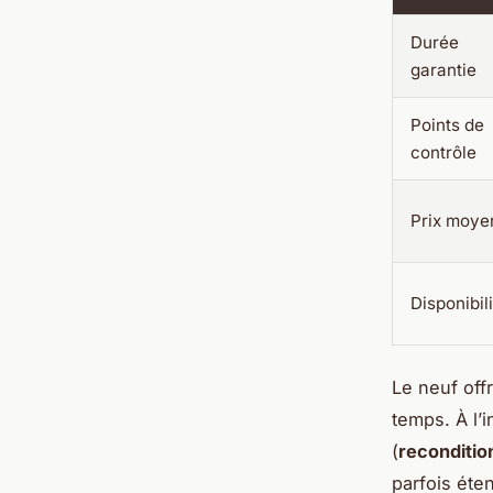
Durée
garantie
Points de
contrôle
Prix moye
Disponibil
Le neuf off
temps. À l’
(
reconditio
parfois éte