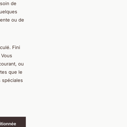
esoin de
quelques
gente ou de
culé. Fini
. Vous
courant, ou
tes que le
s spéciales
itionnée