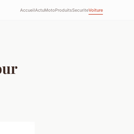
Accueil
Actu
Moto
Produits
Securite
Voiture
our