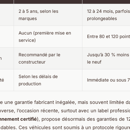
2 à 5 ans, selon les
12 à 24 mois, parfois
marques
prolongeables
Aucun (première mise en
Entre 80 et 120 point
service)
Recommandé par le
Jusqu’à 30 % moins
n
constructeur
le neuf
Selon les délais de
ité
Immédiate ou sous 7
production
re une garantie fabricant inégalée, mais souvent limitée d
inverse, l’occasion récente, surtout avec un label profess
nnement certifié
), propose désormais des garanties de 1
ndables. Ces véhicules sont soumis à un protocole rigou