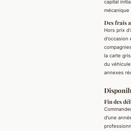
capital init
mécanique i
Des frais 
Hors prix d
d’occasion 
compagnies
la carte gr
du véhicule
annexes réd
Disponibi
Fin des dé
Commander u
d’une année
professionn