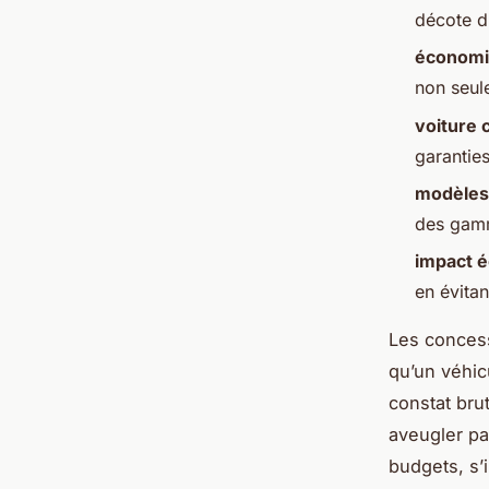
décote du
économi
non seule
voiture c
garanties
modèles
des gamm
impact é
en évitan
Les conces
qu’un véhic
constat bru
aveugler pa
budgets, s’