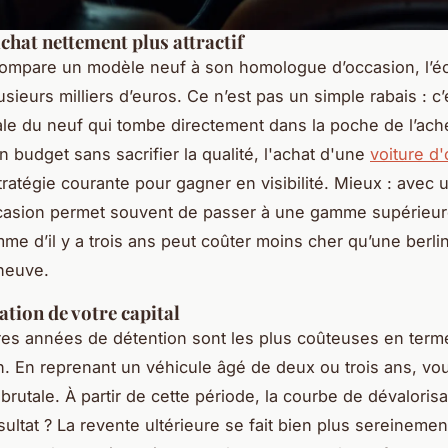
achat nettement plus attractif
ompare un modèle neuf à son homologue d’occasion, l’éc
usieurs milliers d’euros. Ce n’est pas un simple rabais : c’
iale du neuf qui tombe directement dans la poche de l’ach
n budget sans sacrifier la qualité, l'achat d'une
voiture d
tratégie courante pour gagner en visibilité. Mieux : avec
ccasion permet souvent de passer à une gamme supérieu
me d’il y a trois ans peut coûter moins cher qu’une berli
neuve.
ation de votre capital
es années de détention sont les plus coûteuses en term
n. En reprenant un véhicule âgé de deux ou trois ans, vo
brutale. À partir de cette période, la courbe de dévalorisa
ésultat ? La revente ultérieure se fait bien plus sereinement