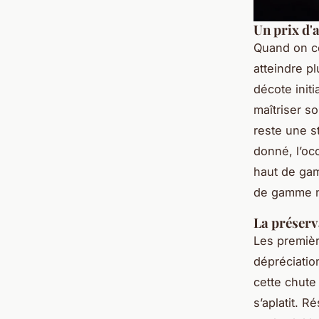
Un prix d'
Quand on c
atteindre pl
décote init
maîtriser so
reste une s
donné, l’o
haut de gam
de gamme 
La préserv
Les premièr
dépréciatio
cette chute 
s’aplatit. R