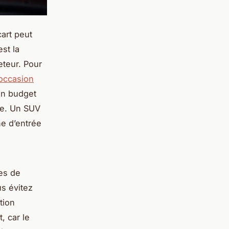
art peut
est la
eteur. Pour
'occasion
 un budget
re. Un SUV
ne d’entrée
es de
us évitez
tion
, car le