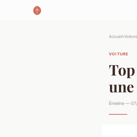
Accueil
›
Voitur
VOITURE
Top 
une 
Émeline — 07