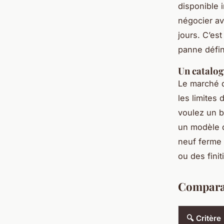
disponible 
négocier av
jours. C’es
panne défin
Un catalo
Le marché de
les limites
voulez un b
un modèle d
neuf ferme 
ou des fini
Comparati
🔍 Critère