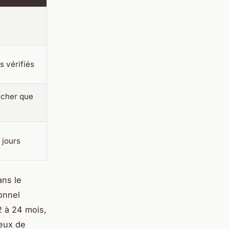
s vérifiés
 cher que
 jours
ans le
ionnel
2 à 24 mois,
reux de