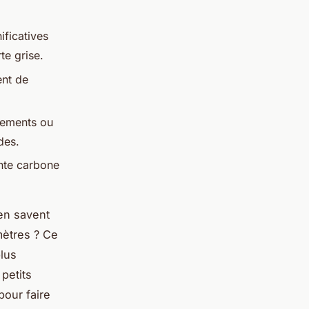
ificatives
te grise.
ent de
pements ou
des.
inte carbone
en savent
mètres ? Ce
plus
petits
pour faire