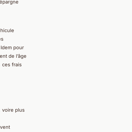
d’épargne
éhicule
es
 Idem pour
ent de l’âge
 ces frais
 voire plus
uvent